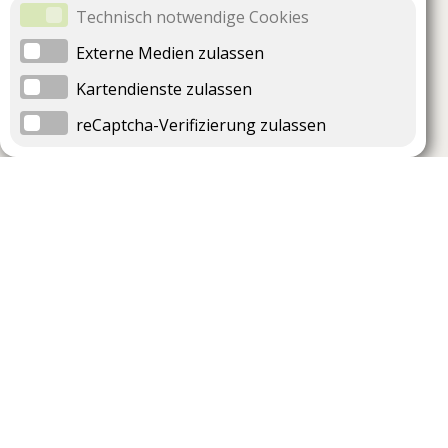
Technisch notwendige Cookies
Externe Medien zulassen
Kartendienste zulassen
reCaptcha-Verifizierung zulassen
Unternehmen
Support
Über uns
Impressum
Häufig gestellte Fragen
AGB und Datenschutz
Verträge hier kündigen