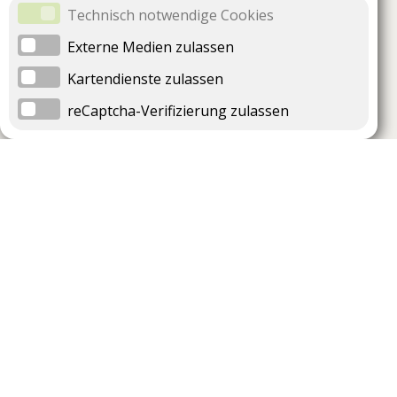
Technisch notwendige Cookies
Externe Medien zulassen
Kartendienste zulassen
reCaptcha-Verifizierung zulassen
Unternehmen
Support
Über uns
Impressum
Häufig gestellte Fragen
AGB und Datenschutz
Verträge hier kündigen