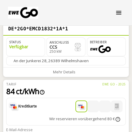
DE*2GO*EMCD1832*1A*1
STATUS
BETREIBER
ANSCHLUSS
Verfügbar
CCS
250 kW
An der Junkerei 28, 26389 Wilhelmshaven
Mehr Details
TARIF
EWE GO - 2025
84 ct/kWh
?
Kreditkarte
Wir reservieren vorübergehend 80 €
?
E-Mail-Adresse