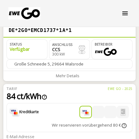
DE*2GO*EMCD1737*1A*1
STATUS
BETREIBER
ANSCHLUSS
Verfügbar
CCS
300 kW
Große Schneede 5, 29664 Walsrode
Mehr Details
TARIF
EWE GO - 2025
84 ct/kWh
?
Kreditkarte
Wir reservieren vorübergehend 80 €
?
E-Mail-Adresse