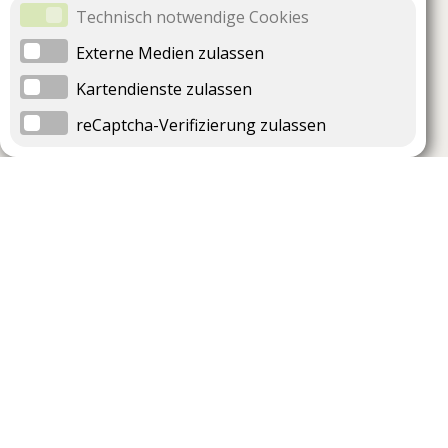
Technisch notwendige Cookies
Externe Medien zulassen
Kartendienste zulassen
reCaptcha-Verifizierung zulassen
Unternehmen
Support
Über uns
Impressum
Häufig gestellte Fragen
AGB und Datenschutz
Verträge hier kündigen