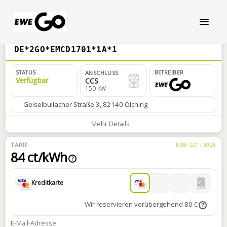
DE*2GO*EMCD1701*1A*1
STATUS
BETREIBER
ANSCHLUSS
Verfügbar
CCS
150 kW
Geiselbullacher Straße 3, 82140 Olching
Mehr Details
TARIF
EWE GO - 2025
84 ct/kWh
?
Kreditkarte
Wir reservieren vorübergehend 80 €
?
E-Mail-Adresse