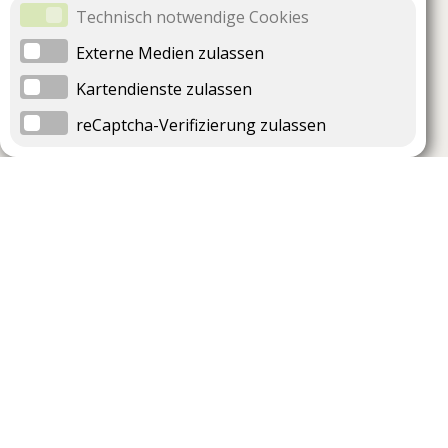
Technisch notwendige Cookies
Externe Medien zulassen
Kartendienste zulassen
reCaptcha-Verifizierung zulassen
Unternehmen
Support
Über uns
Impressum
Häufig gestellte Fragen
AGB und Datenschutz
Verträge hier kündigen