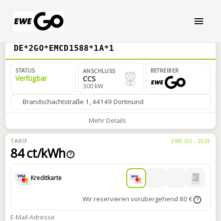
DE*2GO*EMCD1588*1A*1
STATUS
BETREIBER
ANSCHLUSS
Verfügbar
CCS
300 kW
Brandschachtstraße 1, 44149 Dortmund
Mehr Details
TARIF
EWE GO - 2025
84 ct/kWh
?
Kreditkarte
Wir reservieren vorübergehend 80 €
?
E-Mail-Adresse