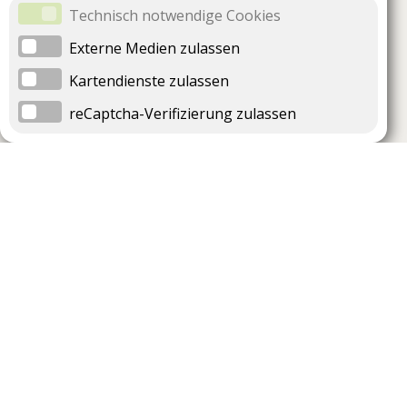
Technisch notwendige Cookies
Externe Medien zulassen
Kartendienste zulassen
reCaptcha-Verifizierung zulassen
Unternehmen
Support
Über uns
Impressum
Häufig gestellte Fragen
AGB und Datenschutz
Verträge hier kündigen