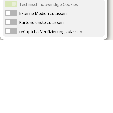
Technisch notwendige Cookies
Externe Medien zulassen
Kartendienste zulassen
reCaptcha-Verifizierung zulassen
Unternehmen
Support
Über uns
Impressum
Häufig gestellte Fragen
AGB und Datenschutz
Verträge hier kündigen