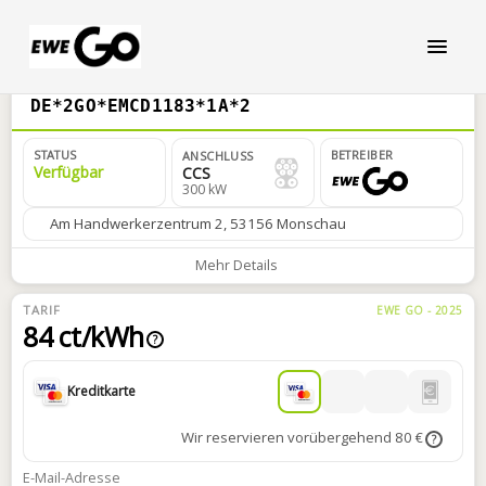
DE*2GO*EMCD1183*1A*2
STATUS
BETREIBER
ANSCHLUSS
Verfügbar
CCS
300 kW
Am Handwerkerzentrum 2, 53156 Monschau
Mehr Details
TARIF
EWE GO - 2025
84 ct/kWh
?
Kreditkarte
Wir reservieren vorübergehend 80 €
?
E-Mail-Adresse