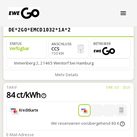
DE*2GO*EMCD1032*1A*2
STATUS
BETREIBER
ANSCHLUSS
Verfügbar
CCS
150 kW
Immenberg 2, 21465 Wentorf bei Hamburg
Mehr Details
TARIF
EWE GO - 2025
84 ct/kWh
?
Kreditkarte
Wir reservieren vorübergehend 80 €
?
E-Mail-Adresse