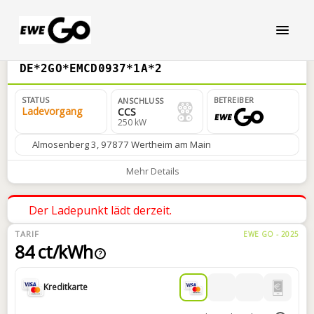
DE*2GO*EMCD0937*1A*2
STATUS
BETREIBER
ANSCHLUSS
Ladevorgang
CCS
250 kW
Almosenberg 3, 97877 Wertheim am Main
Mehr Details
Der Ladepunkt lädt derzeit.
TARIF
EWE GO - 2025
84 ct/kWh
?
Kreditkarte