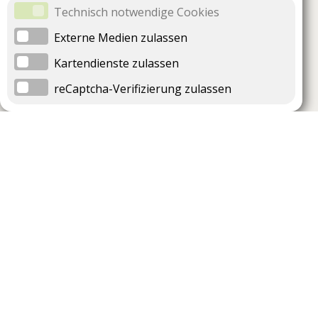
Technisch notwendige Cookies
Externe Medien zulassen
Kartendienste zulassen
reCaptcha-Verifizierung zulassen
Unternehmen
Support
Über uns
Impressum
Häufig gestellte Fragen
AGB und Datenschutz
Verträge hier kündigen