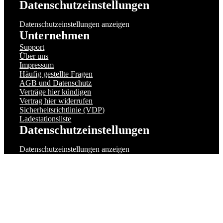
Datenschutzeinstellungen anzeigen
Unternehmen
Support
Über uns
Impressum
Häufig gestellte Fragen
AGB und Datenschutz
Verträge hier kündigen
Vertrag hier widerrufen
Sicherheitsrichtlinie (VDP)
Ladestationsliste
Datenschutzeinstellungen
Datenschutzeinstellungen anzeigen
Datenschutzeinstellungen
Wir setzen auf unserer Website Cookies ein. Einige wenige sind essenziell,
während andere uns helfen, Ihnen ein besseres Erlebnis auf unserer Website
zu bieten. Wir erfassen keine statistischen Daten. Zu den optionalen Cookies
gehören beispielsweise Cookies für externe Medien (z.B. YouTube),