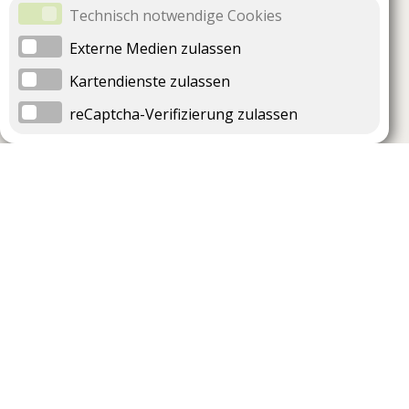
Technisch notwendige Cookies
Externe Medien zulassen
Kartendienste zulassen
reCaptcha-Verifizierung zulassen
Unternehmen
Support
Über uns
Impressum
Häufig gestellte Fragen
AGB und Datenschutz
Verträge hier kündigen