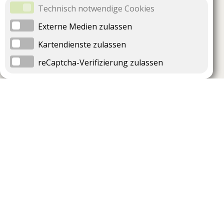
Technisch notwendige Cookies
Externe Medien zulassen
Kartendienste zulassen
reCaptcha-Verifizierung zulassen
Unternehmen
Support
Über uns
Impressum
Häufig gestellte Fragen
AGB und Datenschutz
Verträge hier kündigen