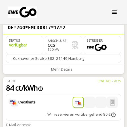
DE*2GO*EMCD0817*1A*2
STATUS
BETREIBER
ANSCHLUSS
Verfügbar
CCS
150 kW
Cuxhavener Straße 382, 21149 Hamburg
Mehr Details
TARIF
EWE GO - 2025
84 ct/kWh
?
Kreditkarte
Wir reservieren vorübergehend 80 €
?
E-Mail-Adresse