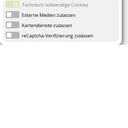
Technisch notwendige Cookies
Externe Medien zulassen
Kartendienste zulassen
reCaptcha-Verifizierung zulassen
Unternehmen
Support
Über uns
Impressum
Häufig gestellte Fragen
AGB und Datenschutz
Verträge hier kündigen