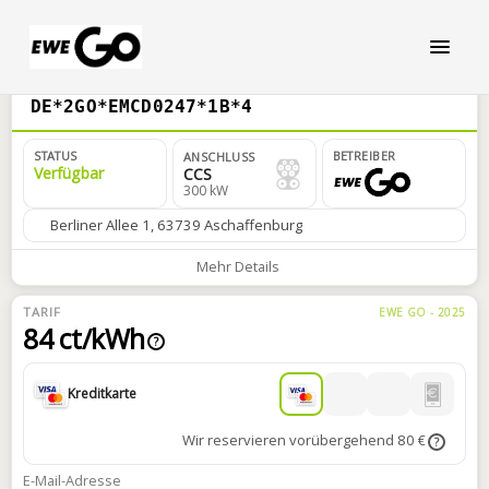
DE*2GO*EMCD0247*1B*4
STATUS
BETREIBER
ANSCHLUSS
Verfügbar
CCS
300 kW
Berliner Allee 1, 63739 Aschaffenburg
Mehr Details
TARIF
EWE GO - 2025
84 ct/kWh
?
Kreditkarte
Wir reservieren vorübergehend 80 €
?
E-Mail-Adresse