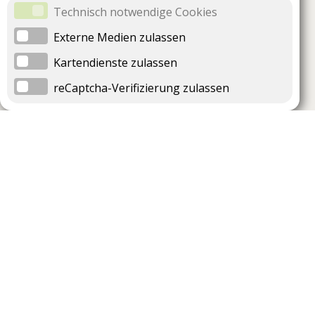
Technisch notwendige Cookies
Externe Medien zulassen
Kartendienste zulassen
reCaptcha-Verifizierung zulassen
Unternehmen
Support
Über uns
Impressum
Häufig gestellte Fragen
AGB und Datenschutz
Verträge hier kündigen