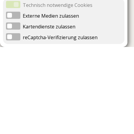
Technisch notwendige Cookies
Externe Medien zulassen
Kartendienste zulassen
reCaptcha-Verifizierung zulassen
Unternehmen
Support
Über uns
Impressum
Häufig gestellte Fragen
AGB und Datenschutz
Verträge hier kündigen