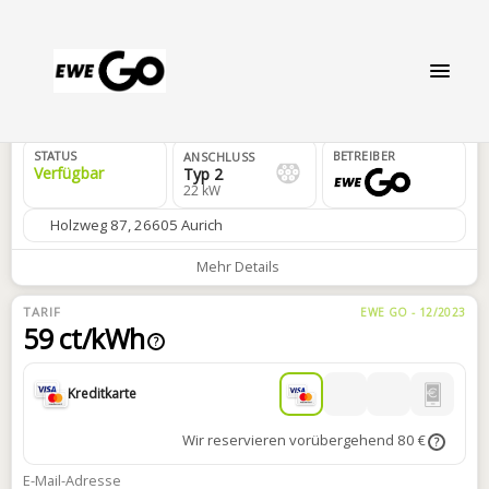
DE*2GO*EEWEXXX7202*1A*4
STATUS
BETREIBER
ANSCHLUSS
Verfügbar
Typ 2
22 kW
Holzweg 87, 26605 Aurich
Mehr Details
TARIF
EWE GO - 12/2023
59 ct/kWh
?
Kreditkarte
Wir reservieren vorübergehend 80 €
?
E-Mail-Adresse