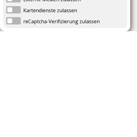
Kartendienste zulassen
reCaptcha-Verifizierung zulassen
Unternehmen
Support
Über uns
Impressum
Häufig gestellte Fragen
AGB und Datenschutz
Verträge hier kündigen
Vertrag hier widerrufen
Sicherheitsrichtlinie (VDP)