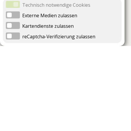
Technisch notwendige Cookies
Externe Medien zulassen
Kartendienste zulassen
reCaptcha-Verifizierung zulassen
Unternehmen
Support
Über uns
Impressum
Häufig gestellte Fragen
AGB und Datenschutz
Verträge hier kündigen