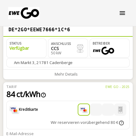
DE*2GO*EEWE7666*1C*6
STATUS
BETREIBER
ANSCHLUSS
Verfügbar
CCS
50 kW
Am Markt 3, 21781 Cadenberge
Mehr Details
TARIF
EWE GO - 2025
84 ct/kWh
?
Kreditkarte
Wir reservieren vorübergehend 80 €
?
E-Mail-Adresse