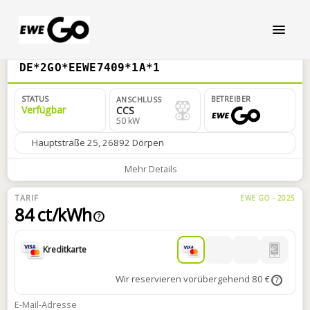
DE*2GO*EEWE7409*1A*1
STATUS
BETREIBER
ANSCHLUSS
Verfügbar
CCS
50 kW
Hauptstraße 25, 26892 Dörpen
Mehr Details
TARIF
EWE GO - 2025
84 ct/kWh
?
Kreditkarte
Wir reservieren vorübergehend 80 €
?
E-Mail-Adresse