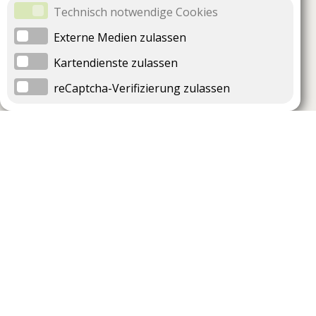
Technisch notwendige Cookies
Externe Medien zulassen
Kartendienste zulassen
reCaptcha-Verifizierung zulassen
Unternehmen
Support
Über uns
Impressum
Häufig gestellte Fragen
AGB und Datenschutz
Verträge hier kündigen