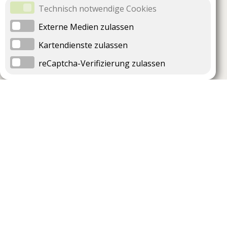
Technisch notwendige Cookies
Externe Medien zulassen
Kartendienste zulassen
reCaptcha-Verifizierung zulassen
Unternehmen
Support
Über uns
Impressum
Häufig gestellte Fragen
AGB und Datenschutz
Verträge hier kündigen