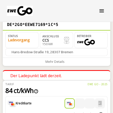
DE*2GO*EEWE7169*1C*5
STATUS
BETREIBER
ANSCHLUSS
Ladevorgang
CCS
150 kW
Hans-Bredow-Straße 19, 28307 Bremen
Mehr Details
Der Ladepunkt lädt derzeit.
TARIF
EWE GO - 2025
84 ct/kWh
?
Kreditkarte