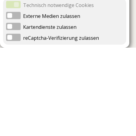
Technisch notwendige Cookies
Externe Medien zulassen
Kartendienste zulassen
reCaptcha-Verifizierung zulassen
Unternehmen
Support
Über uns
Impressum
Häufig gestellte Fragen
AGB und Datenschutz
Verträge hier kündigen