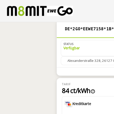
DE*2GO*EEWE7158*1B
STATUS
Verfügbar
Alexanderstraße 328, 26127 
TARIF
84 ct/kWh
?
Kreditkarte