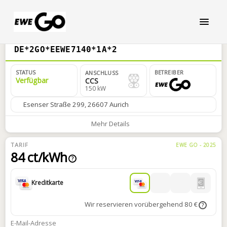
DE*2GO*EEWE7140*1A*2
STATUS
BETREIBER
ANSCHLUSS
Verfügbar
CCS
150 kW
Esenser Straße 299, 26607 Aurich
Mehr Details
TARIF
EWE GO - 2025
84 ct/kWh
?
Kreditkarte
Wir reservieren vorübergehend 80 €
?
E-Mail-Adresse