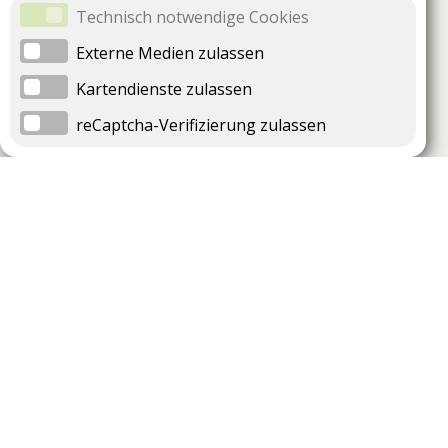
Technisch notwendige Cookies
Externe Medien zulassen
Kartendienste zulassen
reCaptcha-Verifizierung zulassen
Unternehmen
Support
Über uns
Impressum
Häufig gestellte Fragen
AGB und Datenschutz
Verträge hier kündigen