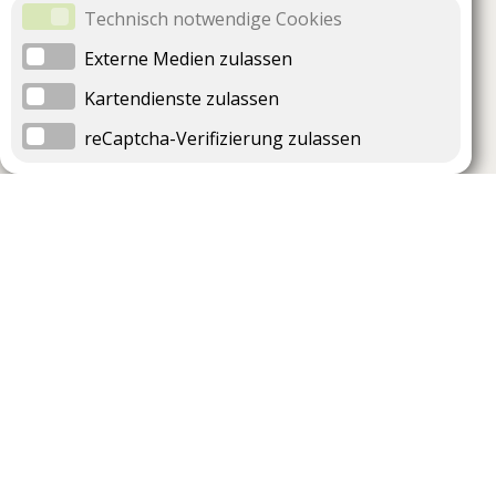
Technisch notwendige Cookies
Externe Medien zulassen
Kartendienste zulassen
reCaptcha-Verifizierung zulassen
Unternehmen
Support
Über uns
Impressum
Häufig gestellte Fragen
AGB und Datenschutz
Verträge hier kündigen