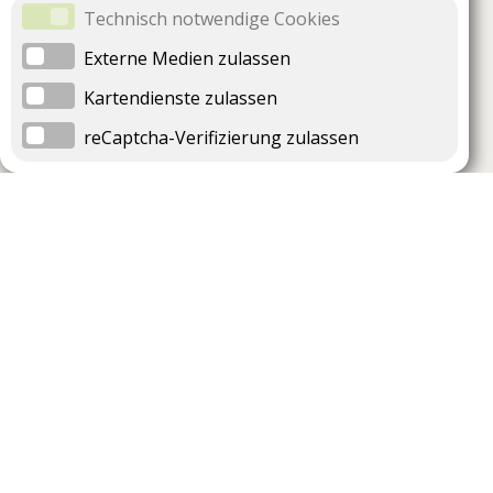
Technisch notwendige Cookies
Externe Medien zulassen
Kartendienste zulassen
reCaptcha-Verifizierung zulassen
Unternehmen
Support
Über uns
Impressum
Häufig gestellte Fragen
AGB und Datenschutz
Verträge hier kündigen