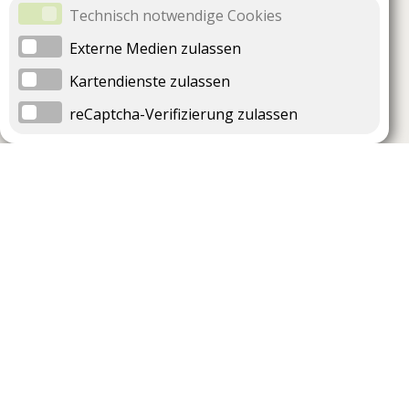
Technisch notwendige Cookies
Externe Medien zulassen
Kartendienste zulassen
reCaptcha-Verifizierung zulassen
Unternehmen
Support
Über uns
Impressum
Häufig gestellte Fragen
AGB und Datenschutz
Verträge hier kündigen