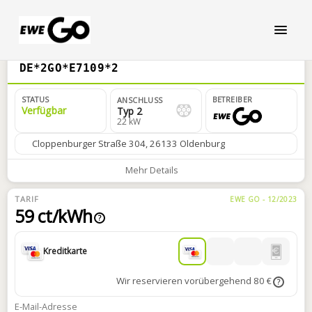
DE*2GO*E7109*2
STATUS
BETREIBER
ANSCHLUSS
Verfügbar
Typ 2
22 kW
Cloppenburger Straße 304, 26133 Oldenburg
Mehr Details
TARIF
EWE GO - 12/2023
59 ct/kWh
?
Kreditkarte
Wir reservieren vorübergehend 80 €
?
E-Mail-Adresse