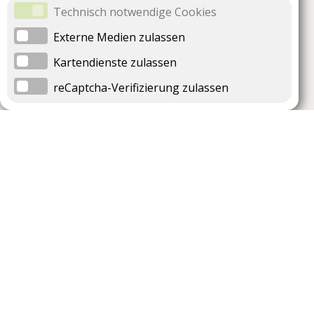
Technisch notwendige Cookies
Externe Medien zulassen
Kartendienste zulassen
reCaptcha-Verifizierung zulassen
Unternehmen
Support
Über uns
Impressum
Häufig gestellte Fragen
AGB und Datenschutz
Verträge hier kündigen