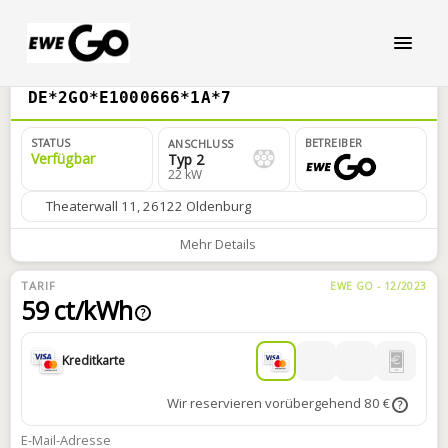
DE*2GO*E1000666*1A*7
STATUS
BETREIBER
ANSCHLUSS
Verfügbar
Typ 2
22 kW
Theaterwall 11, 26122 Oldenburg
Mehr Details
TARIF
EWE GO - 12/2023
59 ct/kWh
?
Kreditkarte
Wir reservieren vorübergehend 80 €
?
E-Mail-Adresse