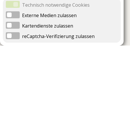
Technisch notwendige Cookies
Externe Medien zulassen
Kartendienste zulassen
reCaptcha-Verifizierung zulassen
Unternehmen
Support
Über uns
Impressum
Häufig gestellte Fragen
AGB und Datenschutz
Verträge hier kündigen