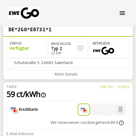
DE*2GO*E0731*1
STATUS
BETREIBER
ANSCHLUSS
Verfügbar
Typ 2
22 kW
Schulstraße 5, 26683 Saterland
Mehr Details
TARIF
EWE GO - 12/2023
59 ct/kWh
?
Kreditkarte
Wir reservieren vorübergehend 80 €
?
E-Mail-Adresse