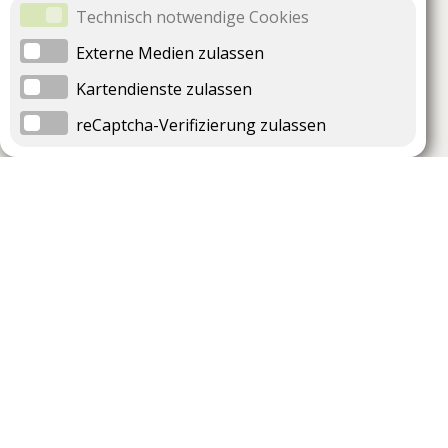
Technisch notwendige Cookies
Externe Medien zulassen
Kartendienste zulassen
reCaptcha-Verifizierung zulassen
Unternehmen
Support
Über uns
Impressum
Häufig gestellte Fragen
AGB und Datenschutz
Verträge hier kündigen