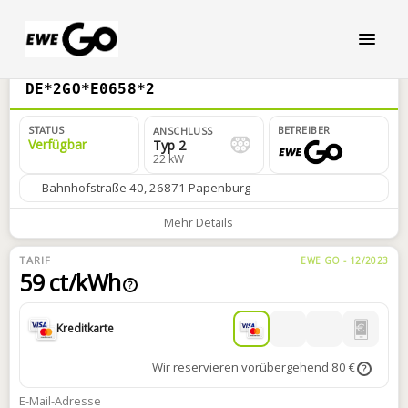
DE*2GO*E0658*2
STATUS
BETREIBER
ANSCHLUSS
Verfügbar
Typ 2
22 kW
Bahnhofstraße 40, 26871 Papenburg
Mehr Details
TARIF
EWE GO - 12/2023
59 ct/kWh
?
Kreditkarte
Wir reservieren vorübergehend 80 €
?
E-Mail-Adresse