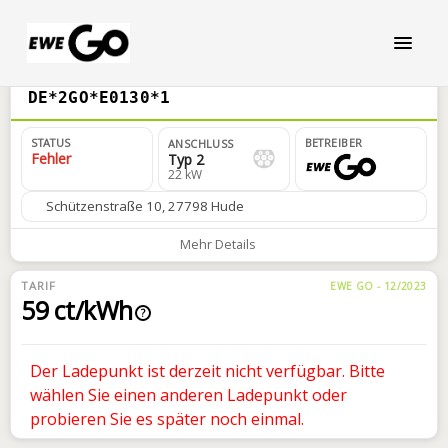
DE*2GO*E0130*1
STATUS
BETREIBER
ANSCHLUSS
Fehler
Typ 2
22 kW
Schützenstraße 10, 27798 Hude
Mehr Details
TARIF
EWE GO - 12/2023
59 ct/kWh
?
Der Ladepunkt ist derzeit nicht verfügbar. Bitte
wählen Sie einen anderen Ladepunkt oder
probieren Sie es später noch einmal.