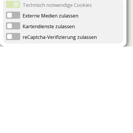
Technisch notwendige Cookies
Externe Medien zulassen
Kartendienste zulassen
reCaptcha-Verifizierung zulassen
Unternehmen
Support
Über uns
Impressum
Häufig gestellte Fragen
AGB und Datenschutz
Verträge hier kündigen