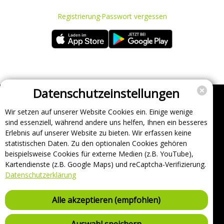
Registrierung
·
Passwort vergessen
Datenschutzeinstellungen
Wir setzen auf unserer Website Cookies ein. Einige wenige
Unternehmen
sind essenziell, während andere uns helfen, Ihnen ein besseres
Support
Erlebnis auf unserer Website zu bieten. Wir erfassen keine
statistischen Daten. Zu den optionalen Cookies gehören
Über uns
beispielsweise Cookies für externe Medien (z.B. YouTube),
Impressum
Kartendienste (z.B. Google Maps) und reCaptcha-Verifizierung.
Häufig gestellte Fragen
Datenschutzerklärung
AGB und Datenschutz
Verträge hier kündigen
Alle akzeptieren (empfohlen)
Vertrag hier widerrufen
Sicherheitsrichtlinie (VDP)