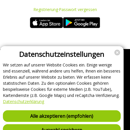
Registrierung
·
Passwort vergessen
Datenschutzeinstellungen
Wir setzen auf unserer Website Cookies ein. Einige wenige
Unternehmen
sind essenziell, während andere uns helfen, Ihnen ein besseres
Support
Erlebnis auf unserer Website zu bieten. Wir erfassen keine
statistischen Daten. Zu den optionalen Cookies gehören
Über uns
beispielsweise Cookies für externe Medien (z.B. YouTube),
Impressum
Kartendienste (z.B. Google Maps) und reCaptcha-Verifizierung.
Häufig gestellte Fragen
Datenschutzerklärung
AGB und Datenschutz
Verträge hier kündigen
Alle akzeptieren (empfohlen)
Vertrag hier widerrufen
Sicherheitsrichtlinie (VDP)